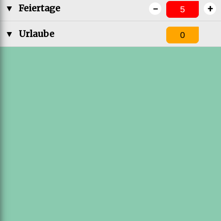
-
+
▼
Feiertage
▼
Urlaube