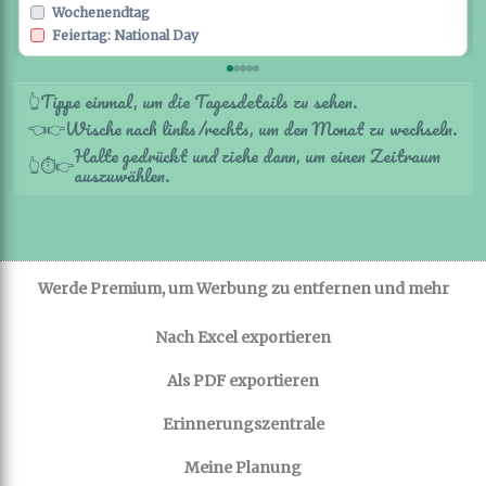
Wochenendtag
Feiertag: National Day
Tippe einmal, um die Tagesdetails zu sehen.
👆
Wische nach links/rechts, um den Monat zu wechseln.
👈
👉
Halte gedrückt und ziehe dann, um einen Zeitraum
👆
⏱️
👉
auszuwählen.
Werde Premium, um Werbung zu entfernen und mehr
Nach Excel exportieren
Als PDF exportieren
Erinnerungszentrale
Meine Planung