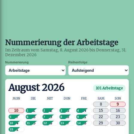
Nummerierung der Arbeitstage
Im Zeitraum vom Samstag, 8. August 2026 bis Donnerstag, 31.
Dezember 2026
Nummerierung
Reihenfolge
August 2026
101 Arbeitstage
MON
DIE
MIT
DON
FRE
SAM
SON
8
9
10
11
12
13
14
15
16
1
2
3
4
17
18
19
20
21
22
23
5
6
7
8
9
24
25
26
27
28
29
30
10
11
12
13
14
31
15