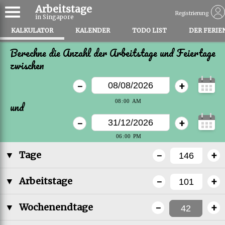
Arbeitstage
Registrierung
in Singapore
KALKULATOR
KALENDER
TODO LIST
DER FERIE
Berechne die Anzahl der Arbeitstage und Feiertage
zwischen
-
+
und
-
+
-
+
▼
Tage
-
+
▼
Arbeitstage
-
+
▼
Wochenendtage